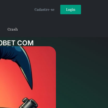
Cadastre-se
Login
l
Crash
110BET COM