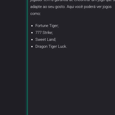
adapte ao seu gosto. Aqui você poderá ver jogos
como:
Fortune Tiger;
777 Strike;
Sweet Land;
Dragon Tiger Luck.