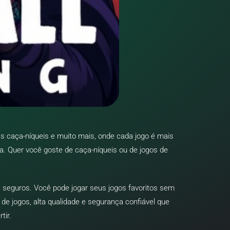
caça-níqueis e muito mais, onde cada jogo é mais
a. Quer você goste de caça-níqueis ou de jogos de
 seguros. Você pode jogar seus jogos favoritos sem
e jogos, alta qualidade e segurança confiável que
tir.