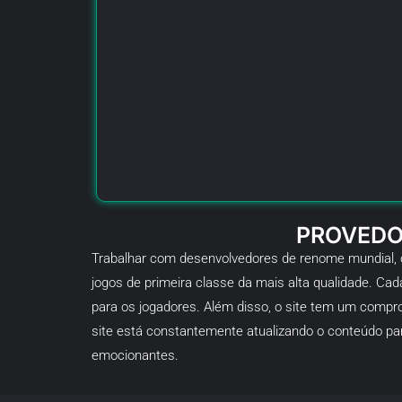
PROVEDO
Trabalhar com desenvolvedores de renome mundial, 
jogos de primeira classe da mais alta qualidade. Ca
para os jogadores. Além disso, o site tem um compro
site está constantemente atualizando o conteúdo pa
emocionantes.