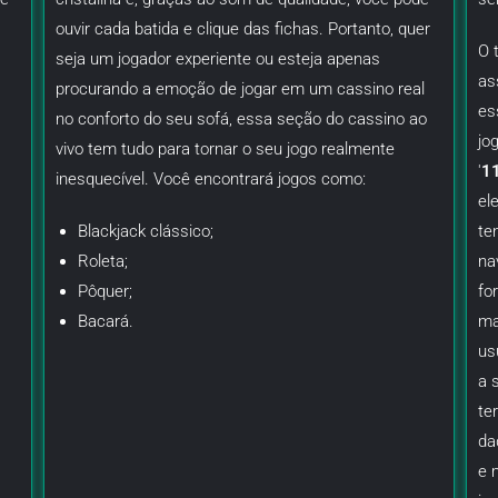
ouvir cada batida e clique das fichas. Portanto, quer
O 
seja um jogador experiente ou esteja apenas
as
procurando a emoção de jogar em um cassino real
es
no conforto do seu sofá, essa seção do cassino ao
jo
vivo tem tudo para tornar o seu jogo realmente
'
1
inesquecível. Você encontrará jogos como:
el
Blackjack clássico;
te
Roleta;
na
Pôquer;
fo
Bacará.
ma
us
a 
te
da
e 