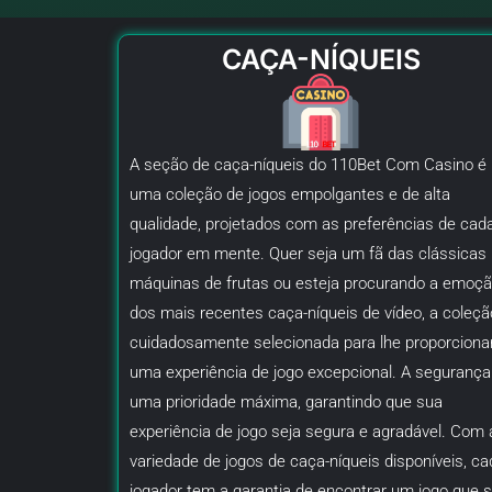
CAÇA-NÍQUEIS
A seção de caça-níqueis do 110Bet Com Casino é
uma coleção de jogos empolgantes e de alta
qualidade, projetados com as preferências de cad
jogador em mente. Quer seja um fã das clássicas
máquinas de frutas ou esteja procurando a emoç
dos mais recentes caça-níqueis de vídeo, a coleçã
cuidadosamente selecionada para lhe proporciona
uma experiência de jogo excepcional. A segurança
uma prioridade máxima, garantindo que sua
experiência de jogo seja segura e agradável. Com 
variedade de jogos de caça-níqueis disponíveis, ca
jogador tem a garantia de encontrar um jogo que 