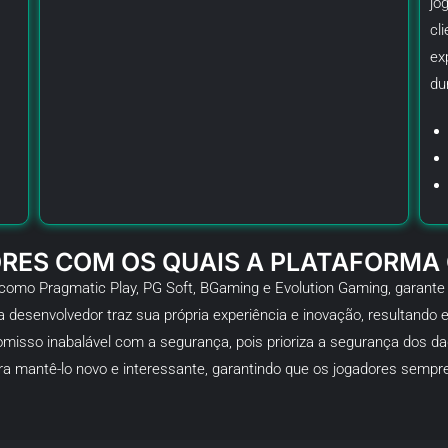
jo
cl
ex
du
RES COM OS QUAIS A PLATAFORMA
como Pragmatic Play, PG Soft, BGaming e Evolution Gaming, garante
da desenvolvedor traz sua própria experiência e inovação, resultando
misso inabalável com a segurança, pois prioriza a segurança dos da
ra mantê-lo novo e interessante, garantindo que os jogadores semp