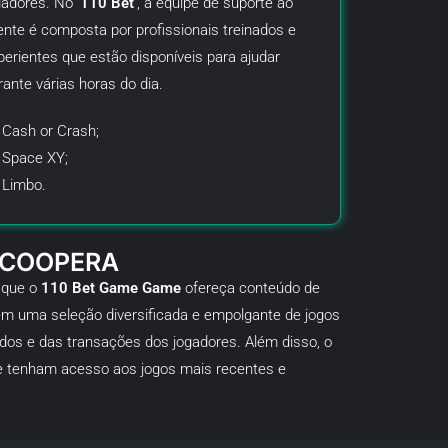
gadores. No '
110 Bet
', a equipe de suporte ao
iente é composta por profissionais treinados e
perientes que estão disponíveis para ajudar
rante várias horas do dia.
Cash or Crash;
Space XY;
Limbo.
 COOPERA
 que o
110 Bet Game
Game
ofereça conteúdo de
 em uma seleção diversificada e empolgante de jogos
dos e das transações dos jogadores. Além disso, o
re tenham acesso aos jogos mais recentes e