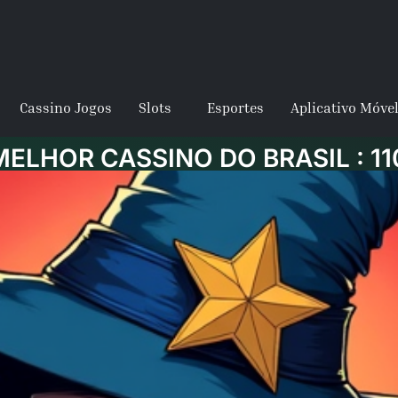
Cassino Jogos
Slots
Esportes
Aplicativo Móve
 MELHOR CASSINO DO BRASIL : 