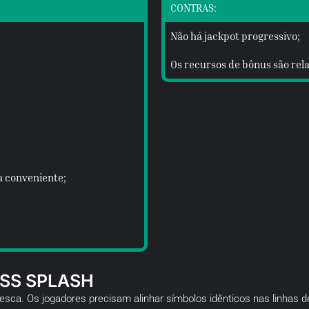
CONTRAS:
Não há jackpot progressivo;
Os recursos de bônus são rel
a conveniente;
ASS SPLASH
sca. Os jogadores precisam alinhar símbolos idênticos nas linhas 