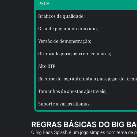
PRÓS:
Gráficos de qualidade;
Grande pagamento máximo;
Versão de demonstração;
Otimizado para jogos em celulares;
Alto RTP;
Recurso de jogo automático para jogar de form
Tamanhos de apostas ajustáveis;
Suporte a vários idiomas.
REGRAS BÁSICAS DO BIG B
O Big Bass Splash é um jogo simples com tema de pe