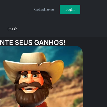
Cadastre-se
Login
l
Crash
ENTE SEUS GANHOS!