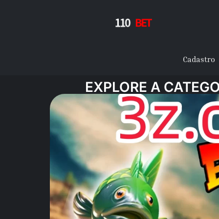
Cadastro
EXPLORE A CATEGO