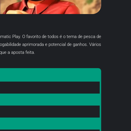
matic Play. O favorito de todos é o tema de pesca de
ogabilidade aprimorada e potencial de ganhos. Vários
ue a aposta feita.