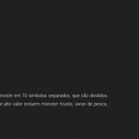
onsiste em 10 símbolos separados, que são divididos
e alto valor incluem monster trucks, varas de pesca,