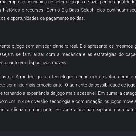
 uma empresa conhecida no setor de jogos de azar por sua qualidade 
s histórias e recursos. Com o Big Bass Splash, eles continuam se
cos e oportunidades de pagamento sólidas.
te o jogo sem arriscar dinheiro real. Ele apresenta os mesmos grá
sejam se familiarizar com a mecânica e as estratégias do caça-
s quanto em dispositivos móveis.
ústria. À medida que as tecnologias continuam a evoluir, como a
mete ser ainda mais emocionante. O aumento da possibilidade de jogo
 e tornando a experiência de jogo mais acessível. Em suma, a categ
. Com um mix de diversão, tecnologia e comunicação, os jogos mó
neira eficaz e empolgante. Se você ainda não explorou essa categ