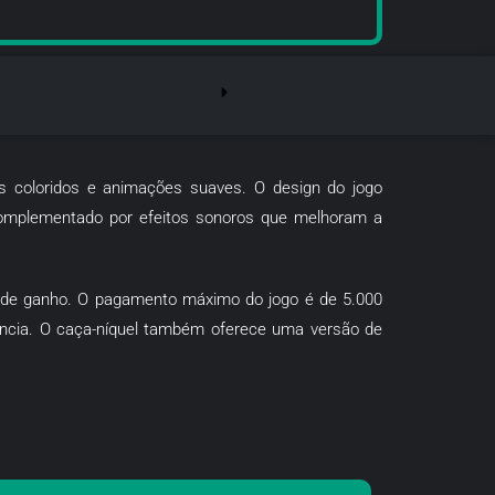
s coloridos e animações suaves. O design do jogo
complementado por efeitos sonoros que melhoram a
al de ganho. O pagamento máximo do jogo é de 5.000
ência. O caça-níquel também oferece uma versão de