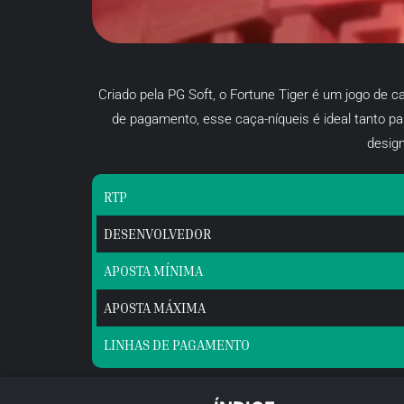
Criado pela PG Soft, o Fortune Tiger é um jogo de 
de pagamento, esse caça-níqueis é ideal tanto p
design
RTP
DESENVOLVEDOR
APOSTA MÍNIMA
APOSTA MÁXIMA
LINHAS DE PAGAMENTO