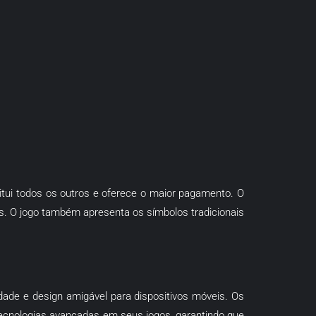
titui todos os outros e oferece o maior pagamento. O
. O jogo também apresenta os símbolos tradicionais
idade e design amigável para dispositivos móveis. Os
tecnologias avançadas em seus jogos, garantindo que