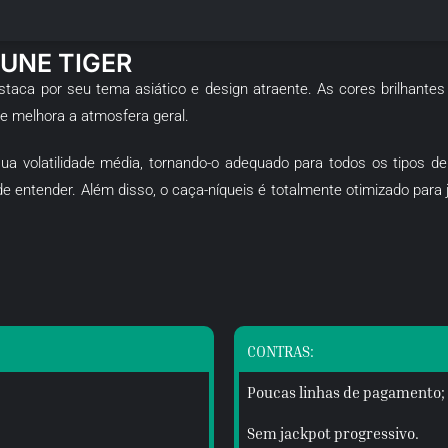
UNE TIGER
staca por seu tema asiático e design atraente. As cores brilhante
 melhora a atmosfera geral.
sua volatilidade média, tornando-o adequado para todos os tipos de
 de entender. Além disso, o caça-níqueis é totalmente otimizado para
CONTRAS:
Poucas linhas de pagamento;
Sem jackpot progressivo.