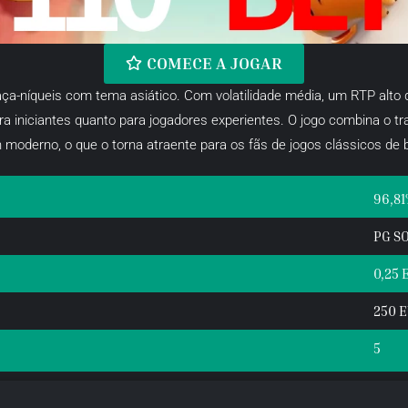
COMECE A JOGAR
caça-níqueis com tema asiático. Com volatilidade média, um RTP alto
ara iniciantes quanto para jogadores experientes. O jogo combina o 
 moderno, o que o torna atraente para os fãs de jogos clássicos de 
96,81
PG S
0,25 
250 
5